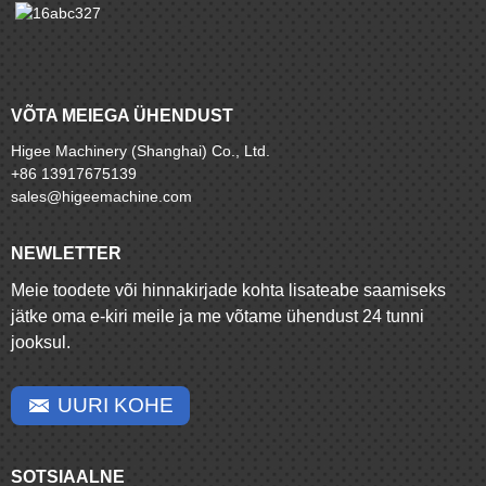
VÕTA MEIEGA ÜHENDUST
Higee Machinery (Shanghai) Co., Ltd.
+86 13917675139
sales@higeemachine.com
NEWLETTER
Meie toodete või hinnakirjade kohta lisateabe saamiseks
jätke oma e-kiri meile ja me võtame ühendust 24 tunni
jooksul.
UURI KOHE
SOTSIAALNE