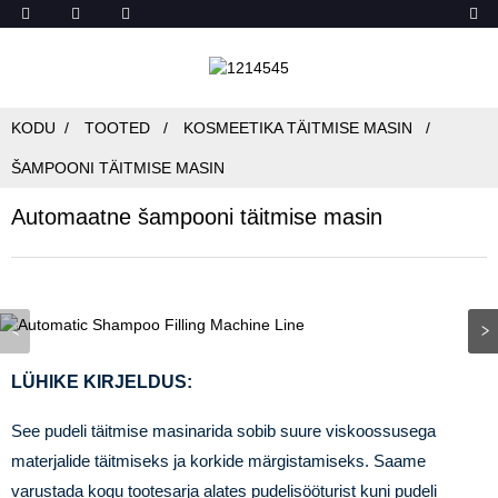
KODU
TOOTED
KOSMEETIKA TÄITMISE MASIN
ŠAMPOONI TÄITMISE MASIN
Automaatne šampooni täitmise masin
LÜHIKE KIRJELDUS:
See pudeli täitmise masinarida sobib suure viskoossusega
materjalide täitmiseks ja korkide märgistamiseks. Saame
varustada kogu tootesarja alates pudelisööturist kuni pudeli