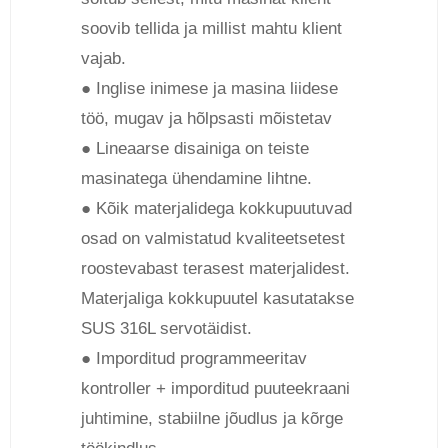
soovib tellida ja millist mahtu klient
vajab.
● Inglise inimese ja masina liidese
töö, mugav ja hõlpsasti mõistetav
● Lineaarse disainiga on teiste
masinatega ühendamine lihtne.
● Kõik materjalidega kokkupuutuvad
osad on valmistatud kvaliteetsetest
roostevabast terasest materjalidest.
Materjaliga kokkupuutel kasutatakse
SUS 316L servotäidist.
● Imporditud programmeeritav
kontroller + imporditud puuteekraani
juhtimine, stabiilne jõudlus ja kõrge