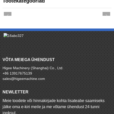
Tootekategooriad
VÕTA MEIEGA ÜHENDUST
Higee Machinery (Shanghai) Co., Ltd.
+86 13917675139
sales@higeemachine.com
NEWLETTER
Meie toodete või hinnakirjade kohta lisateabe saamiseks
jätke oma e-kiri meile ja me võtame ühendust 24 tunni
jooksul.