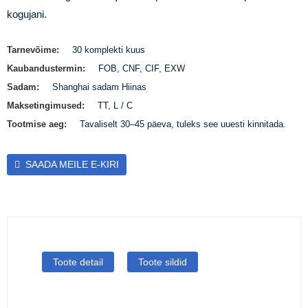
kogujani.
Tarnevõime:
30 komplekti kuus
Kaubandustermin:
FOB, CNF, CIF, EXW
Sadam:
Shanghai sadam Hiinas
Maksetingimused:
TT, L / C
Tootmise aeg:
Tavaliselt 30–45 päeva, tuleks see uuesti kinnitada.
SAADA MEILE E-KIRI
Toote detail
Toote sildid