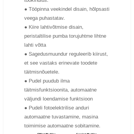
töökindlus.
● Tööpinna veekindel disain, hõlpsasti
veega puhastatav.
● Kiire lahtivõtmise disain,
peristaltilise pumba torujuhtme lihtne
lahti võtta
● Sagedusmuundur reguleerib kiirust,
et see vastaks erinevate toodete
täitmisnõuetele.
● Pudel puudub ilma
täitmisfunktsioonita, automaatne
väljundi loendamise funktsioon
● Pudeli fotoelektrilise anduri
automaatne tuvastamine, masina
toimimise automaatne sobitamine.